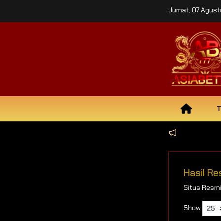
Jumat, 07 Agust
Hasil R
Situs Resmi
Show