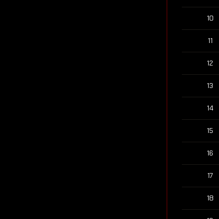
10
11
12
13
14
15
16
17
18