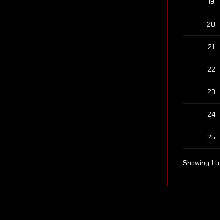
19
20
21
22
23
24
25
Showing 1 to