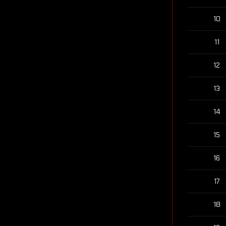
10
11
12
13
14
15
16
17
18