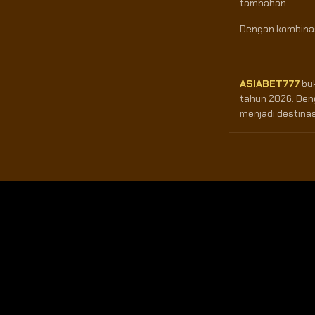
tambahan.
Dengan kombinasi
ASIABET777
buk
tahun 2026. Deng
menjadi destinas