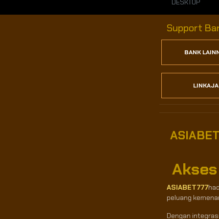
DESKTOP
Support Ba
BANK LAIN
LINKAJA
ASIABET7
Akses
ASIABET777
had
peluang kemenang
Dengan integras