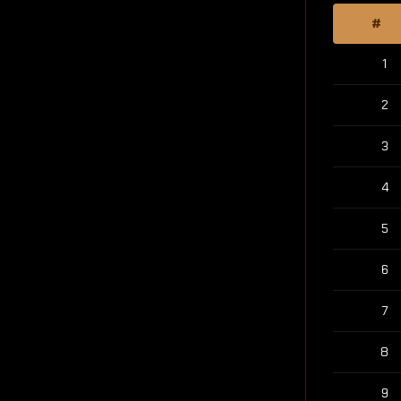
#
1
2
3
4
5
6
7
8
9